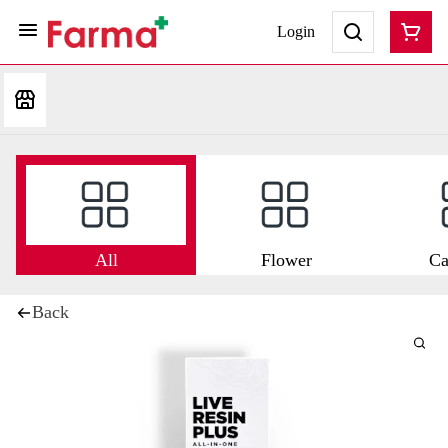
Login
All
Flower
Ca
Back